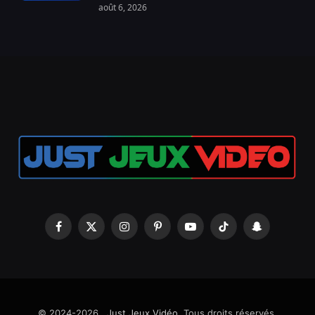
août 6, 2026
Facebook
X
Instagram
Pinterest
YouTube
TikTok
Snapchat
(Twitter)
© 2024-2026 .
Just Jeux Vidéo
. Tous droits réservés.