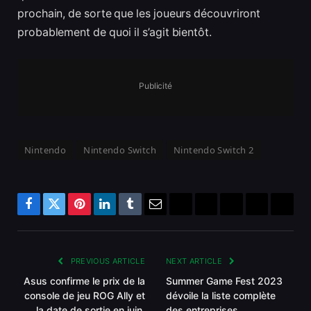
prochain, de sorte que les joueurs découvriront
probablement de quoi il s’agit bientôt.
Publicité
Nintendo
Nintendo Switch
Nintendo Switch 2
Facebook
Twitter
Pinterest
LinkedIn
Tumblr
Email
Bluesky
Reddit
Telegram
Threads
Copy
Link
PREVIOUS ARTICLE
NEXT ARTICLE
Asus confirme le prix de la
Summer Game Fest 2023
console de jeu ROG Ally et
dévoile la liste complète
la date de sortie en juin.
des entreprises