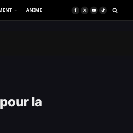
MENT
ANIME
Facebook
X
YouTube
TikTok
(Twitter)
pour la