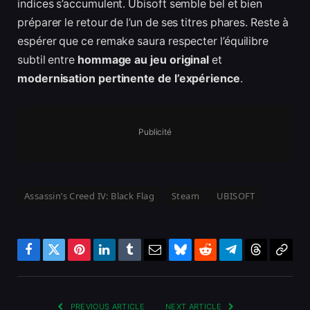
indices s’accumulent. Ubisoft semble bel et bien
préparer le retour de l’un de ses titres phares. Reste à
espérer que ce remake saura respecter l’équilibre
subtil entre
hommage au jeu original
et
modernisation pertinente de l’expérience
.
Publicité
Assassin’s Creed IV: Black Flag
Steam
UBISOFT
Facebook
Twitter
Pinterest
LinkedIn
Tumblr
Email
Bluesky
Reddit
Telegram
Threads
Copy
Link
PREVIOUS ARTICLE
NEXT ARTICLE