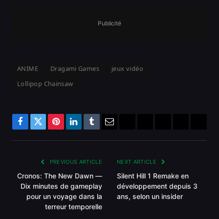
Publicité
ANIME
Dragami Games
jeux vidéo
Lollipop Chainsaw
Facebook
Twitter
Pinterest
LinkedIn
Tumblr
Email
Bluesky
Reddit
Telegram
Threads
Copy
Link
PREVIOUS ARTICLE
NEXT ARTICLE
Cronos: The New Dawn —
Silent Hill 1 Remake en
Dix minutes de gameplay
développement depuis 3
pour un voyage dans la
ans, selon un insider
terreur temporelle