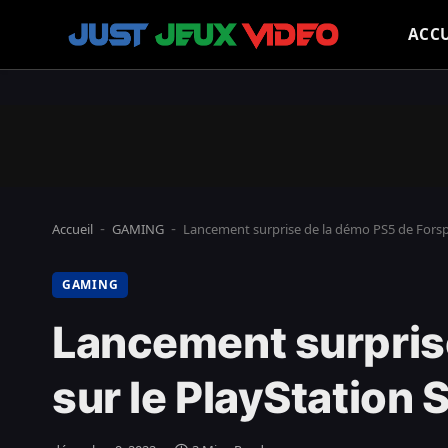
ACCU
Accueil
GAMING
Lancement surprise de la démo PS5 de Forsp
-
-
GAMING
Lancement surpris
sur le PlayStation 