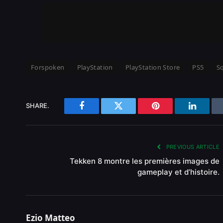
Forspoken
PlayStation
PlayStation Store
PS5
S
SHARE.
Facebook
Twitter
Pinterest
LinkedI
PREVIOUS ARTICLE
Tekken 8 montre les premières images de
gameplay et d’histoire.
Ezio Matteo