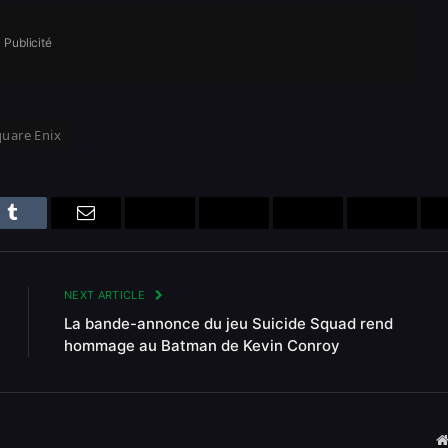
Publicité
quare Enix
n
Tumblr
Email
Bluesky
Reddit
Telegram
Threads
NEXT ARTICLE
La bande-annonce du jeu Suicide Squad rend
hommage au Batman de Kevin Conroy