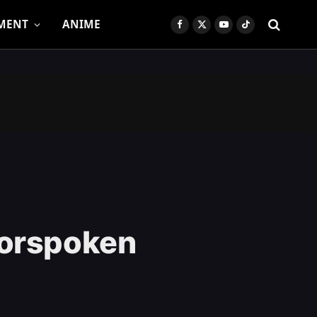
MENT
ANIME
Facebook
X
YouTube
TikTok
(Twitter)
Forspoken