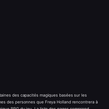
rtaines des capacités magiques basées sur les
ines des personnes que Freya Holland rencontrera à
anique RPG du jeu. La liste des pages comprend