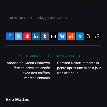
Forza Horizon 6
Playground Games
Facebook
Twitter
Pinterest
LinkedIn
Tumblr
Email
Bluesky
Reddit
Telegram
Threads
Copy
Link
PREVIOUS ARTICLE
NEXT ARTICLE
Assassin’s Creed Shadows
Crimson Desert remonte la
fête sa première année
pente après une mise à jour
avec des chiffres
très attendue
impressionnants
Ezio Matteo