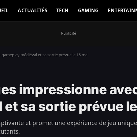
EIL
ACTUALITÉS
TECH
GAMING
ENTERTAIN
Publicité
gameplay médiéval et sa sortie prévue le 15 mai
es impressionne ave
et sa sortie prévue le
captivante et promet une expérience de jeu unique
utants.