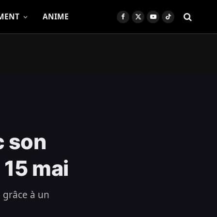
MENT
ANIME
Facebook
X
YouTube
TikTok
(Twitter)
c son
 15 mai
 grâce à un