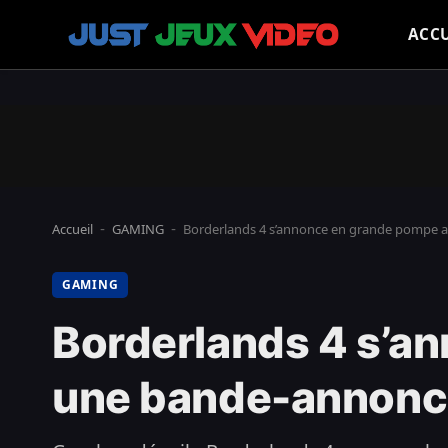
ACCU
Accueil
GAMING
Borderlands 4 s’annonce en grande pompe a
-
-
GAMING
Borderlands 4 s’a
une bande-annonce