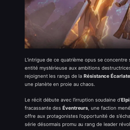
L’intrigue de ce quatrième opus se concentre s
entité mystérieuse aux ambitions destructrices
rejoignent les rangs de la
Résistance Écarlat
une planète en proie au chaos.
Le récit débute avec l’irruption soudaine d’
Elp
fracassante des
Éventreurs
, une faction men
offre aux protagonistes l’opportunité de s’éch
série désormais promu au rang de leader révol