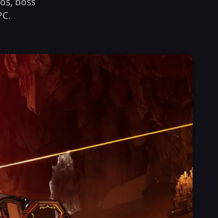
os, boss
PC.