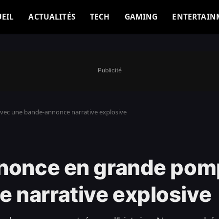
EIL
ACTUALITÉS
TECH
GAMING
ENTERTAIN
Publicité
vec une bande-annonce narrative explosive
nnonce en grande pom
 narrative explosive