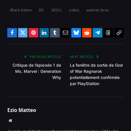
Black Adam
DC
DCEU
video
warner bros
Facebook
Twitter
Pinterest
LinkedIn
Tumblr
Email
Bluesky
Reddit
Telegram
Threads
Copy
Link
PREVIOUS ARTICLE
NEXT ARTICLE
‎Critique de l’épisode 1 de
La fenêtre de sortie de God
Ms. Marvel : Generation
of War Ragnarok
Why‎
potentiellement confirmée
par PlayStation
Ezio Matteo
Website