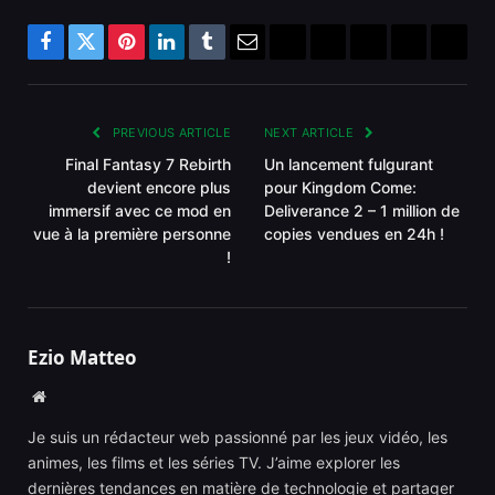
Facebook
Twitter
Pinterest
LinkedIn
Tumblr
Email
Bluesky
Reddit
Telegram
Threads
Copy
Link
PREVIOUS ARTICLE
NEXT ARTICLE
Final Fantasy 7 Rebirth
Un lancement fulgurant
devient encore plus
pour Kingdom Come:
immersif avec ce mod en
Deliverance 2 – 1 million de
vue à la première personne
copies vendues en 24h !
!
Ezio Matteo
Website
Je suis un rédacteur web passionné par les jeux vidéo, les
animes, les films et les séries TV. J’aime explorer les
dernières tendances en matière de technologie et partager