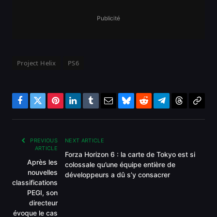
Publicité
Project Helix
PS6
Facebook
Twitter
Pinterest
LinkedIn
Tumblr
Email
Bluesky
Reddit
Telegram
Threads
Copy
Link
PREVIOUS
NEXT ARTICLE
ARTICLE
Forza Horizon 6 : la carte de Tokyo est si
Après les
colossale qu’une équipe entière de
nouvelles
développeurs a dû s’y consacrer
classifications
PEGI, son
directeur
évoque le cas