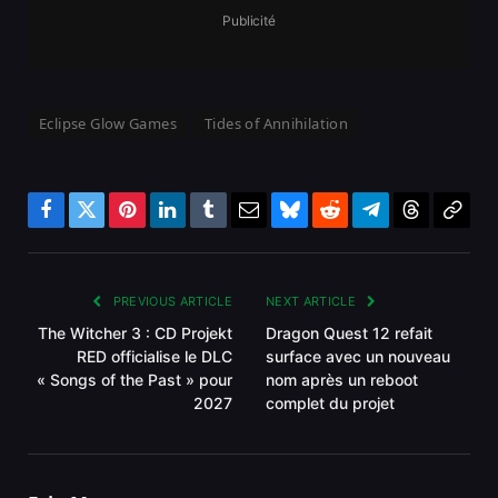
Publicité
Eclipse Glow Games
Tides of Annihilation
Facebook
Twitter
Pinterest
LinkedIn
Tumblr
Email
Bluesky
Reddit
Telegram
Threads
Copy
Link
PREVIOUS ARTICLE
NEXT ARTICLE
The Witcher 3 : CD Projekt
Dragon Quest 12 refait
RED officialise le DLC
surface avec un nouveau
« Songs of the Past » pour
nom après un reboot
2027
complet du projet