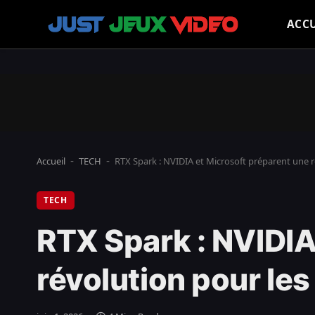
ACCU
Accueil
TECH
RTX Spark : NVIDIA et Microsoft préparent une 
-
-
TECH
RTX Spark : NVIDIA
révolution pour l