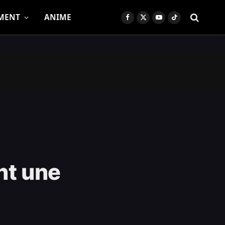
MENT
ANIME
Facebook
X
YouTube
TikTok
(Twitter)
nt une