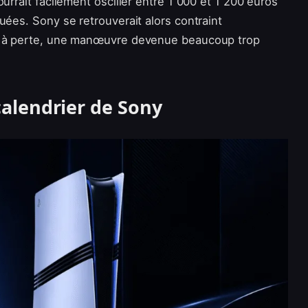
urrait facilement osciller entre 1 000 et 1 200 euros
uées. Sony se retrouverait alors contraint
te à perte, une manœuvre devenue beaucoup trop
 calendrier de Sony