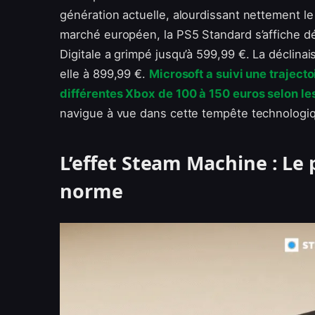
génération actuelle, alourdissant nettement le 
marché européen, la PS5 Standard s’affiche dés
Digitale a grimpé jusqu’à 599,99 €. La déclina
elle à 899,99 €.
Microsoft a suivi une trajecto
différentes Xbox de 100 à 150 euros selon l
navigue à vue dans cette tempête technologi
L’effet Steam Machine : L
norme