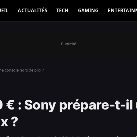
EIL
ACTUALITÉS
TECH
GAMING
ENTERTAIN
Publicité
une console hors de prix ?
 € : Sony prépare-t-il
x ?