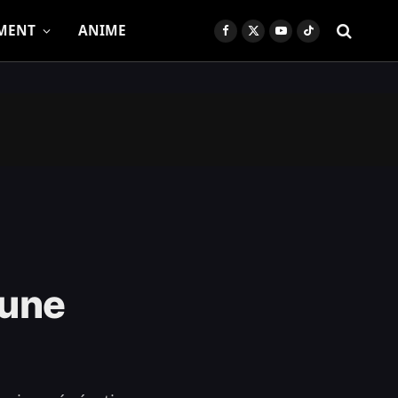
MENT
ANIME
Facebook
X
YouTube
TikTok
(Twitter)
 une