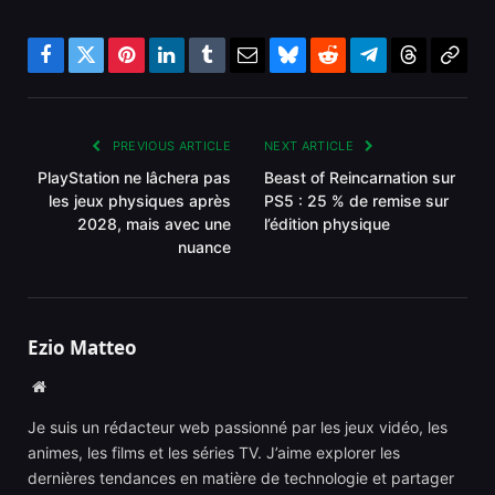
Facebook
Twitter
Pinterest
LinkedIn
Tumblr
Email
Bluesky
Reddit
Telegram
Threads
Copy
Link
PREVIOUS ARTICLE
NEXT ARTICLE
PlayStation ne lâchera pas
Beast of Reincarnation sur
les jeux physiques après
PS5 : 25 % de remise sur
2028, mais avec une
l’édition physique
nuance
Ezio Matteo
Website
Je suis un rédacteur web passionné par les jeux vidéo, les
animes, les films et les séries TV. J’aime explorer les
dernières tendances en matière de technologie et partager