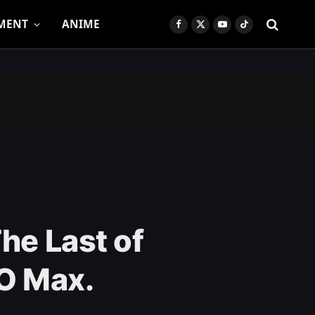
MENT
ANIME
Facebook
X
YouTube
TikTok
(Twitter)
he Last of
O Max.