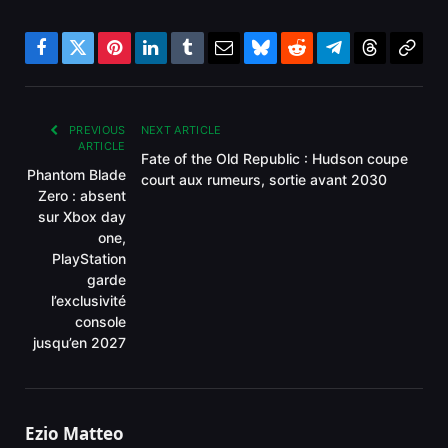
Facebook
Twitter
Pinterest
LinkedIn
Tumblr
Email
Bluesky
Reddit
Telegram
Threads
Copy
Link
PREVIOUS
NEXT ARTICLE
ARTICLE
Fate of the Old Republic : Hudson coupe
Phantom Blade
court aux rumeurs, sortie avant 2030
Zero : absent
sur Xbox day
one,
PlayStation
garde
l’exclusivité
console
jusqu’en 2027
Ezio Matteo