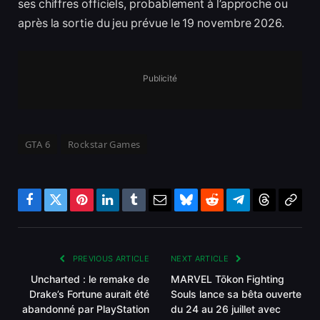
ses chiffres officiels, probablement à l’approche ou
après la sortie du jeu prévue le 19 novembre 2026.
Publicité
GTA 6
Rockstar Games
Facebook
Twitter
Pinterest
LinkedIn
Tumblr
Email
Bluesky
Reddit
Telegram
Threads
Copy
Link
PREVIOUS ARTICLE
NEXT ARTICLE
Uncharted : le remake de
MARVEL Tōkon Fighting
Drake’s Fortune aurait été
Souls lance sa bêta ouverte
abandonné par PlayStation
du 24 au 26 juillet avec