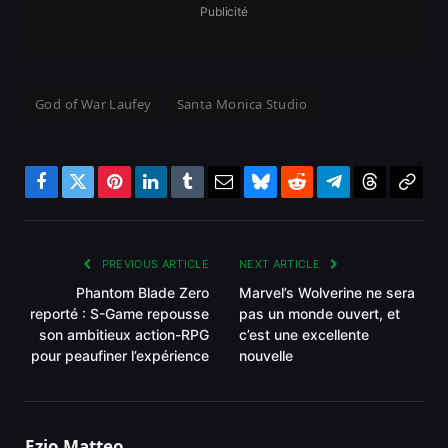
Publicité
God of War Laufey
Santa Monica Studio
Facebook
Twitter
Pinterest
LinkedIn
Tumblr
Email
Bluesky
Reddit
Telegram
Threads
Copy
Link
PREVIOUS ARTICLE
NEXT ARTICLE
Phantom Blade Zero
Marvel’s Wolverine ne sera
reporté : S-Game repousse
pas un monde ouvert, et
son ambitieux action-RPG
c’est une excellente
pour peaufiner l’expérience
nouvelle
Ezio Matteo