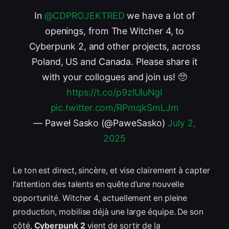
In
@CDPROJEKTRED
we have a lot of
openings, from The Witcher 4, to
Cyberpunk 2, and other projects, across
Poland, US and Canada. Please share it
with your collogues and join us! 🥺
https://t.co/p9zlUluNgI
pic.twitter.com/RPmqkSmLJm
— Paweł Sasko (@PaweSasko)
July 2,
2025
Le ton est direct, sincère, et vise clairement à capter
l’attention des talents en quête d’une nouvelle
opportunité. Witcher 4, actuellement en pleine
production, mobilise déjà une large équipe. De son
côté,
Cyberpunk 2
vient de sortir de la