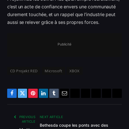
c’est un acte de confiance envers une communauté
durement touchée, et un rappel que l’industrie peut
aussi se relever grâce à ses propres forces.
Publicité
CD Projekt RED
Microsoft
XBOX
Facebook
Twitter
Pinterest
LinkedIn
Tumblr
Email
Bluesky
Reddit
Telegram
Threads
Copy
Link
PREVIOUS
NEXT ARTICLE
ARTICLE
Bethesda coupe les ponts avec des