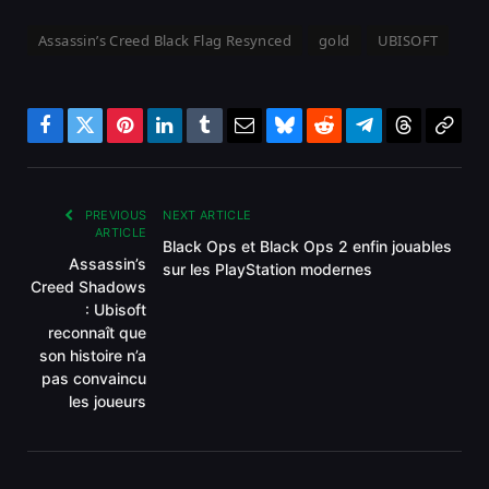
Assassin’s Creed Black Flag Resynced
gold
UBISOFT
Facebook
Twitter
Pinterest
LinkedIn
Tumblr
Email
Bluesky
Reddit
Telegram
Threads
Copy
Link
PREVIOUS
NEXT ARTICLE
ARTICLE
Black Ops et Black Ops 2 enfin jouables
Assassin’s
sur les PlayStation modernes
Creed Shadows
: Ubisoft
reconnaît que
son histoire n’a
pas convaincu
les joueurs