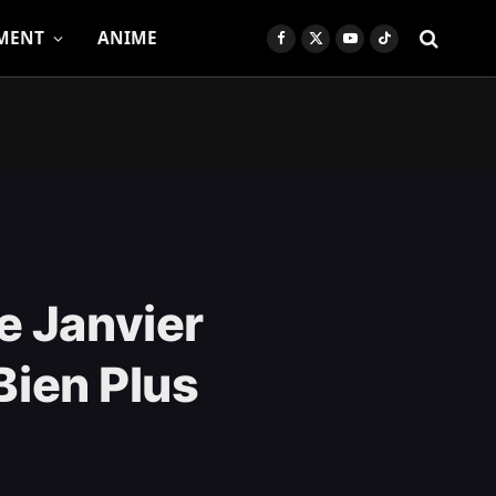
MENT
ANIME
Facebook
X
YouTube
TikTok
(Twitter)
e Janvier
Bien Plus