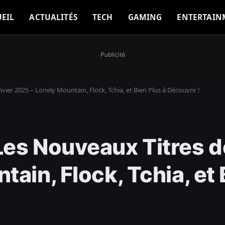
EIL
ACTUALITÉS
TECH
GAMING
ENTERTAIN
Publicité
ier 2025 – Lonely Mountain, Flock, Tchia, et Bien Plus à Découvrir !
es Nouveaux Titres d
ain, Flock, Tchia, et 