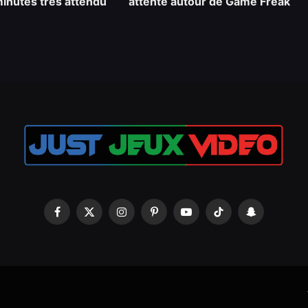
 minutes très attendu
attente autour de Game Freak
Facebook
X
Instagram
Pinterest
YouTube
TikTok
Snapchat
(Twitter)