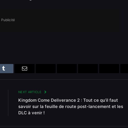
Publicité
n
Tumblr
Email
Bluesky
Reddit
Telegram
Threads
NEXT ARTICLE
Kingdom Come Deliverance 2 : Tout ce qu’il faut
savoir sur la feuille de route post-lancement et les
DLC à venir !