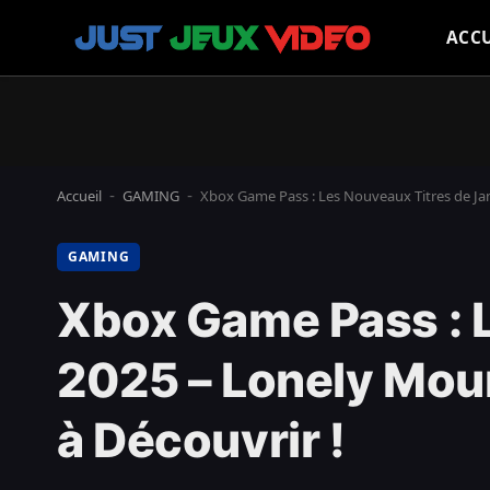
ACCU
Accueil
GAMING
Xbox Game Pass : Les Nouveaux Titres de Janv
-
-
GAMING
Xbox Game Pass : L
2025 – Lonely Mount
à Découvrir !