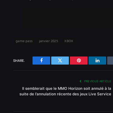
game pass
janvier 2025
XBOX
SHARE.
Facebook
Twitter
Pinterest
LinkedI
PREVIOUS ARTICLE
Il semblerait que le MMO Horizon soit annulé à la
suite de l’annulation récente des jeux Live Service