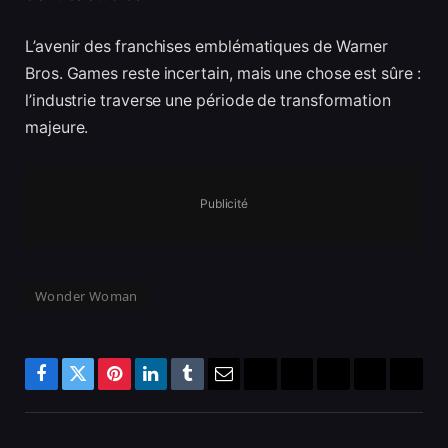
L’avenir des franchises emblématiques de Warner
Bros. Games reste incertain, mais une chose est sûre :
l’industrie traverse une période de transformation
majeure.
Publicité
Wonder Woman
Facebook
Twitter
Pinterest
LinkedIn
Tumblr
Email
Bluesky
Reddit
Telegram
Threads
Copy
Link