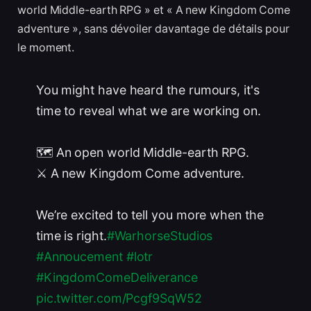
world Middle-earth RPG » et « A new Kingdom Come
adventure », sans dévoiler davantage de détails pour
le moment.
You might have heard the rumours, it's
time to reveal what we are working on.
🗺️ An open world Middle-earth RPG.
⚔️ A new Kingdom Come adventure.
We’re excited to tell you more when the
time is right.
#WarhorseStudios
#Annoucement
#lotr
#KingdomComeDeliverance
pic.twitter.com/Pcgf9SqW52