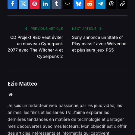
Facebook
Twitter
Pinterest
LinkedIn
Tumblr
Email
Bluesky
Reddit
Telegram
Threads
Copy
Link
PREVIOUS ARTICLE
NEXT ARTICLE
CD Projekt RED veut éviter
Sony annonce un State of
un nouveau Cyberpunk
Play massif avec Wolverine
2077 avec The Witcher 4 et
et plusieurs jeux PS5
Cyberpunk 2
Ezio Matteo
Website
Je suis un rédacteur web passionné par les jeux vidéo, les
animes, les films et les séries TV. J’aime explorer les
dernières tendances en matière de technologie et partager
mes découvertes avec mes lecteurs. Mon objectif est d’offrir
des articles intéressants et informatifs qui captivent