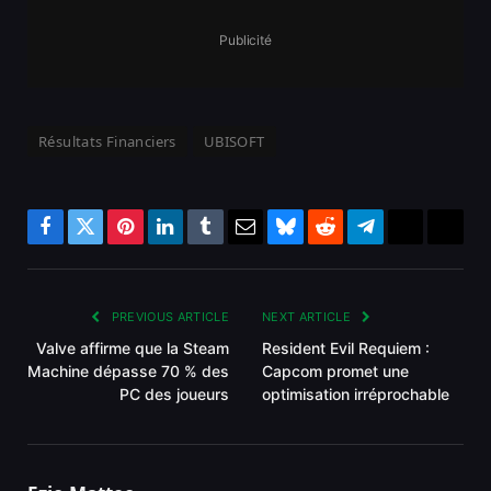
Publicité
Résultats Financiers
UBISOFT
Facebook
Twitter
Pinterest
LinkedIn
Tumblr
Email
Bluesky
Reddit
Telegram
Threads
Copy
Link
PREVIOUS ARTICLE
NEXT ARTICLE
Valve affirme que la Steam
Resident Evil Requiem :
Machine dépasse 70 % des
Capcom promet une
PC des joueurs
optimisation irréprochable