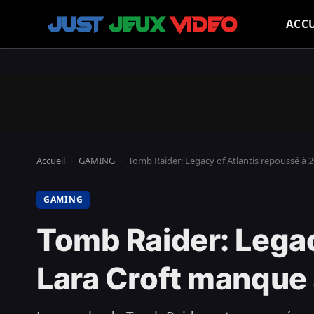
ACCU
Accueil
GAMING
Tomb Raider: Legacy of Atlantis repoussé à 
-
-
GAMING
Tomb Raider: Legac
Lara Croft manque