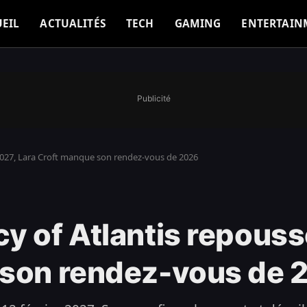
EIL
ACTUALITÉS
TECH
GAMING
ENTERTAIN
Publicité
2027, Lara Croft manque son rendez-vous de 2026
y of Atlantis repouss
 son rendez-vous de 