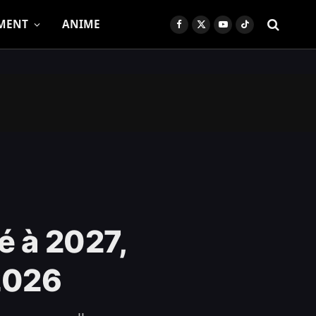
MENT
ANIME
Facebook
X
YouTube
TikTok
(Twitter)
é à 2027,
2026