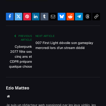
Facebook
Twitter
Pinterest
LinkedIn
Tumblr
Email
Bluesky
Reddit
Telegram
Threads
Copy
Link
PREVIOUS
NEXT ARTICLE
ARTICLE
007 First Light dévoile son gameplay
Cyberpunk
mercredi lors d’un stream dédié
2077 fête ses
cinq ans et
CDPR prépare
quelque chose
Ezio Matteo
Website
Je suis un rédacteur web passionné par les jeux vidéo, les