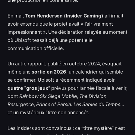
une production en bonne santé.
En mai,
Tom Henderson (Insider Gaming)
affirmait
avoir entendu que le projet avait « l’air vraiment
impressionnant ». Une déclaration relayée au moment
où Ubisoft teasait déjà une potentielle
communication officielle.
Un autre rapport, publié en octobre 2024, évoquait
même une
sortie en 2026
, un calendrier qui semble
se confirmer. Ubisoft a récemment indiqué avoir
quatre “gros jeux”
prévus pour l’année fiscale à venir,
dont
Rainbow Six Siege Mobile
,
The Division
Resurgence
,
Prince of Persia: Les Sables du Temps
…
et un mystérieux “titre non annoncé”.
Les insiders sont convaincus : ce “titre mystère” n’est