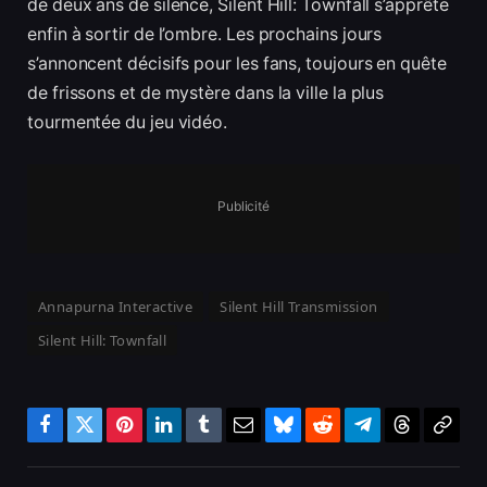
de deux ans de silence, Silent Hill: Townfall s’apprête
enfin à sortir de l’ombre. Les prochains jours
s’annoncent décisifs pour les fans, toujours en quête
de frissons et de mystère dans la ville la plus
tourmentée du jeu vidéo.
Publicité
Annapurna Interactive
Silent Hill Transmission
Silent Hill: Townfall
Facebook
Twitter
Pinterest
LinkedIn
Tumblr
Email
Bluesky
Reddit
Telegram
Threads
Copy
Link