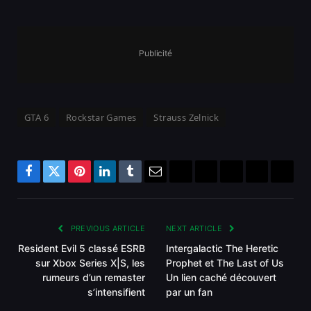
Publicité
GTA 6
Rockstar Games
Strauss Zelnick
Facebook
Twitter
Pinterest
LinkedIn
Tumblr
Email
Bluesky
Reddit
Telegram
Threads
Copy
Link
PREVIOUS ARTICLE
NEXT ARTICLE
Resident Evil 5 classé ESRB
Intergalactic The Heretic
sur Xbox Series X|S, les
Prophet et The Last of Us
rumeurs d’un remaster
Un lien caché découvert
s’intensifient
par un fan