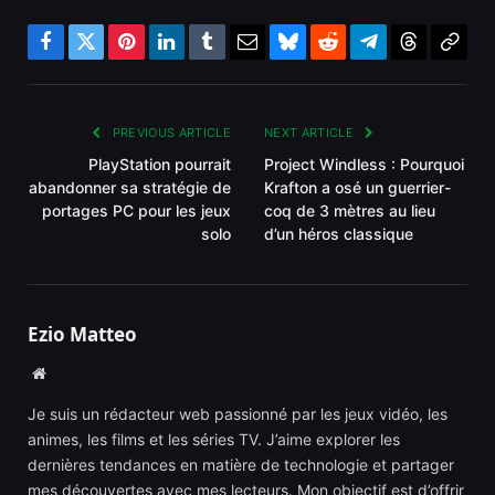
Facebook
Twitter
Pinterest
LinkedIn
Tumblr
Email
Bluesky
Reddit
Telegram
Threads
Copy
Link
PREVIOUS ARTICLE
NEXT ARTICLE
PlayStation pourrait
Project Windless : Pourquoi
abandonner sa stratégie de
Krafton a osé un guerrier-
portages PC pour les jeux
coq de 3 mètres au lieu
solo
d’un héros classique
Ezio Matteo
Website
Je suis un rédacteur web passionné par les jeux vidéo, les
animes, les films et les séries TV. J’aime explorer les
dernières tendances en matière de technologie et partager
mes découvertes avec mes lecteurs. Mon objectif est d’offrir