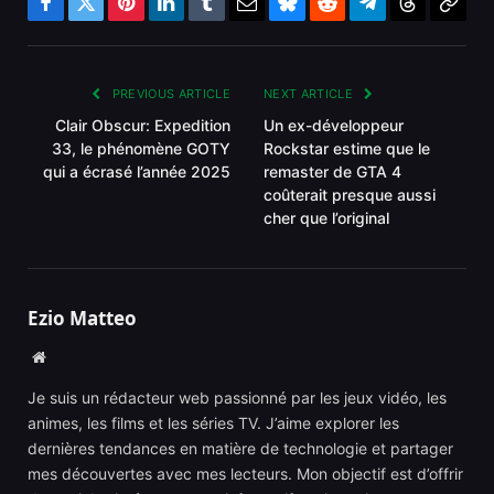
Facebook
Twitter
Pinterest
LinkedIn
Tumblr
Email
Bluesky
Reddit
Telegram
Threads
Copy
Link
PREVIOUS ARTICLE
NEXT ARTICLE
Clair Obscur: Expedition
Un ex-développeur
33, le phénomène GOTY
Rockstar estime que le
qui a écrasé l’année 2025
remaster de GTA 4
coûterait presque aussi
cher que l’original
Ezio Matteo
Website
Je suis un rédacteur web passionné par les jeux vidéo, les
animes, les films et les séries TV. J’aime explorer les
dernières tendances en matière de technologie et partager
mes découvertes avec mes lecteurs. Mon objectif est d’offrir