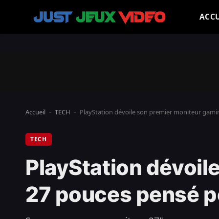
ACCU
Accueil
TECH
PlayStation dévoile son premier moniteur gami
-
-
TECH
PlayStation dévoil
27 pouces pensé p