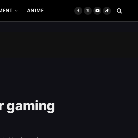
MENT
ANIME
Facebook
X
YouTube
TikTok
(Twitter)
ur gaming