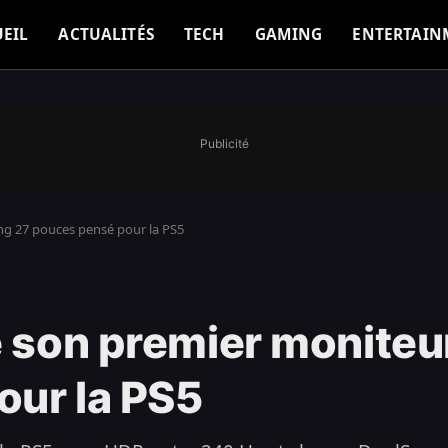
EIL
ACTUALITÉS
TECH
GAMING
ENTERTAIN
Publicité
ng 27 pouces pensé pour la PS5
e son premier monite
our la PS5