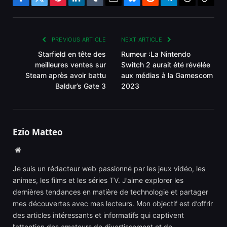
Facebook
Twitter
Pinterest
LinkedIn
Tumblr
Email
Bluesky
Reddit
Telegram
Threads
Copy
Link
PREVIOUS ARTICLE
NEXT ARTICLE
Starfield en tête des
Rumeur :La Nintendo
meilleures ventes sur
Switch 2 aurait été révélée
Steam après avoir battu
aux médias à la Gamescom
Baldur’s Gate 3
2023
Ezio Matteo
Website
Je suis un rédacteur web passionné par les jeux vidéo, les
animes, les films et les séries TV. J’aime explorer les
dernières tendances en matière de technologie et partager
mes découvertes avec mes lecteurs. Mon objectif est d’offrir
des articles intéressants et informatifs qui captivent
l’attention des amateurs de divertissement et de