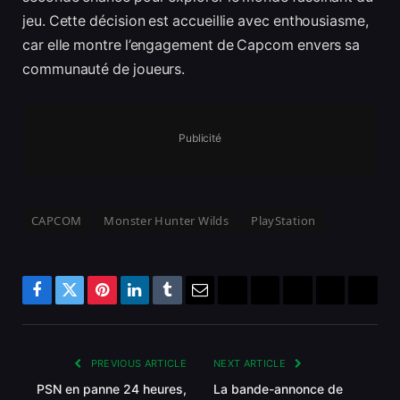
jeu. Cette décision est accueillie avec enthousiasme,
car elle montre l’engagement de Capcom envers sa
communauté de joueurs.
Publicité
CAPCOM
Monster Hunter Wilds
PlayStation
Facebook
Twitter
Pinterest
LinkedIn
Tumblr
Email
Bluesky
Reddit
Telegram
Threads
Copy
Link
PREVIOUS ARTICLE
NEXT ARTICLE
PSN en panne 24 heures,
La bande-annonce de