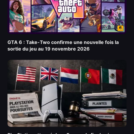
GTA 6 : Take-Two confirme une nouvelle fois la
sortie du jeu au 19 novembre 2026