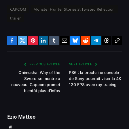
CAPCOM
Monster Hunter Stories 3: Twisted Reflection
trailer
Facebook
Twitter
Pinterest
LinkedIn
Tumblr
Email
Bluesky
Reddit
Telegram
Threads
Copy
Link
PREVIOUS ARTICLE
NEXT ARTICLE
Onimusha: Way of the
PS6 : la prochaine console
Sword se montre à
de Sony pourrait viser la 4K
nouveau, Capcom promet
120 FPS avec ray tracing
bientôt plus d’infos
Ezio Matteo
Website