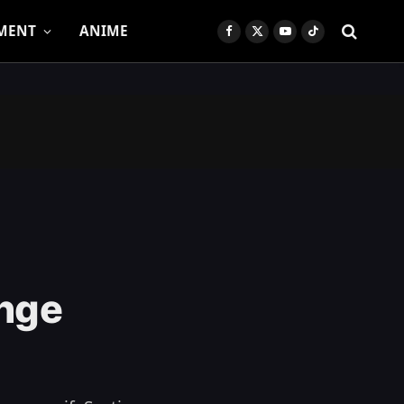
MENT
ANIME
Facebook
X
YouTube
TikTok
(Twitter)
onge