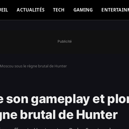
EIL
ACTUALITÉS
TECH
GAMING
ENTERTAIN
Publicité
Moscou sous le règne brutal de Hunter
e son gameplay et pl
ne brutal de Hunter