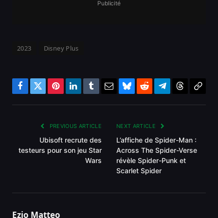
Publicité
2023
Disney Plus
Facebook
Twitter
Pinterest
LinkedIn
Tumblr
Email
Bluesky
Reddit
Telegram
Threads
Copy
Link
PREVIOUS ARTICLE
NEXT ARTICLE
Ubisoft recrute des
L’affiche de Spider-Man :
testeurs pour son jeu Star
Across The Spider-Verse
Wars
révèle Spider-Punk et
Scarlet Spider
Ezio Matteo