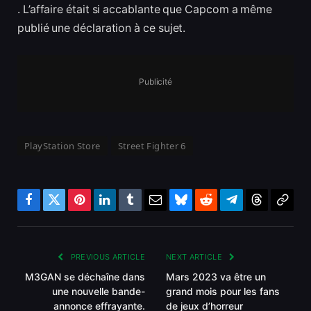
. L’affaire était si accablante que Capcom a même
publié une déclaration à ce sujet.
Publicité
PlayStation Store
Street Fighter 6
Facebook
Twitter
Pinterest
LinkedIn
Tumblr
Email
Bluesky
Reddit
Telegram
Threads
Copy
Link
PREVIOUS ARTICLE
NEXT ARTICLE
M3GAN se déchaîne dans
Mars 2023 va être un
une nouvelle bande-
grand mois pour les fans
annonce effrayante.
de jeux d’horreur