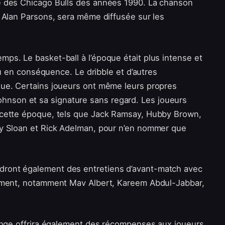
e des Chicago Bulls des années 1990. La chanson
t Alan Parsons, sera même diffusée sur les
ps. Le basket-ball à l’époque était plus intense et
jeu en conséquence. Le dribble et d’autres
que. Certains joueurs ont même leurs propres
nson et sa signature sans regard. Les joueurs
 cette époque, tels que Jack Ramsay, Hubby Brown,
ry Sloan et Rick Adelman, pour n’en nommer que
ront également des entretiens d’avant-match avec
nement, notamment Mav Albert, Kareem Abdul-Jabbar,
lenge offrira également des récompenses aux joueurs