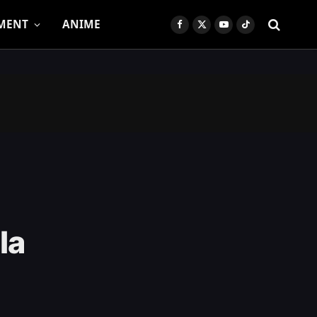
MENT
ANIME
Facebook
X
YouTube
TikTok
(Twitter)
la