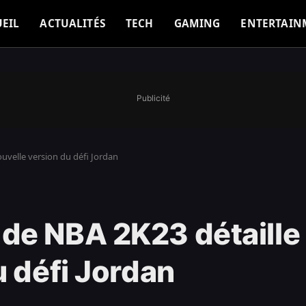
EIL
ACTUALITÉS
TECH
GAMING
ENTERTAIN
Publicité
uvelle version du défi Jordan
e NBA 2K23 détaille 
u défi Jordan