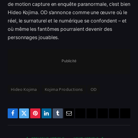
de motion capture en enquête paranormale, c’est bien
Hideo Kojima. OD s’annonce comme une œuvre où le
réel, le surnaturel et le numérique se confondent – et
où même les fantômes pourraient devenir des
personnages jouables.
Publicité
Hideo Kojima
Kojima Productions
OD
Facebook
Twitter
Pinterest
LinkedIn
Tumblr
Email
Bluesky
Reddit
Telegram
Threads
Copy
Link