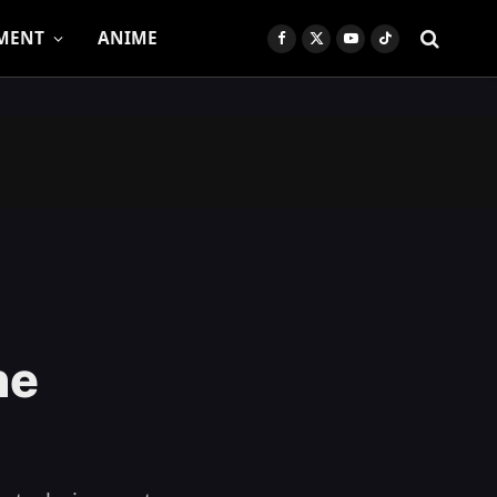
MENT
ANIME
Facebook
X
YouTube
TikTok
(Twitter)
ne