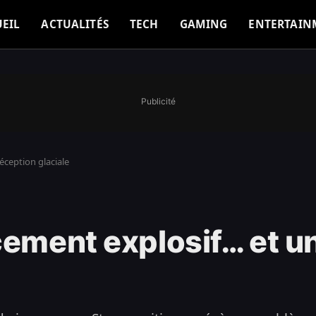
EIL
ACTUALITÉS
TECH
GAMING
ENTERTAIN
Publicité
éception glaciale
cement explosif… et u