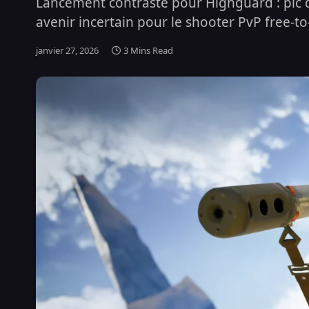
Lancement contrasté pour Highguard : pic d
avenir incertain pour le shooter PvP free-to
janvier 27, 2026
3 Mins Read