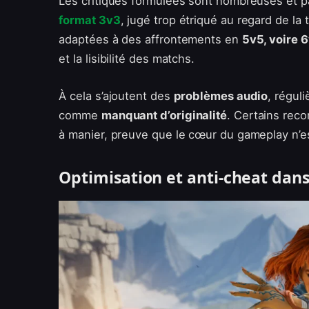
Les critiques formulées sont nombreuses et pa
format 3v3
, jugé trop étriqué au regard de la
adaptées à des affrontements en
5v5, voire 
et la lisibilité des matchs.
À cela s’ajoutent des
problèmes audio
, régul
comme
manquant d’originalité
. Certains rec
à manier, preuve que le cœur du gameplay n’es
Optimisation et anti-cheat dans