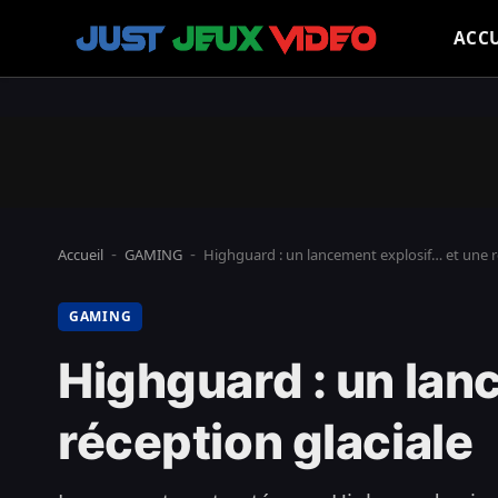
ACCU
Accueil
GAMING
Highguard : un lancement explosif… et une r
-
-
GAMING
Highguard : un lan
réception glaciale