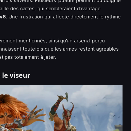
rfois sévères. Plusieurs joueurs pointent du doigt le
 taille des cartes, qui sembleraient davantage
6v6
. Une frustration qui affecte directement le rythme
ièrement mentionnés, ainsi qu’un arsenal perçu
onnaissent toutefois que les armes restent agréables
t pas totalement à jeter.
 le viseur