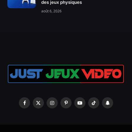
des jeux physiques
août 6, 2026
Facebook
X
Instagram
Pinterest
YouTube
TikTok
Snapchat
(Twitter)