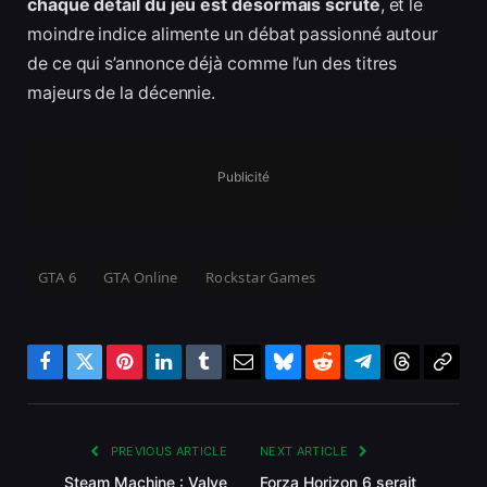
chaque détail du jeu est désormais scruté
, et le
moindre indice alimente un débat passionné autour
de ce qui s’annonce déjà comme l’un des titres
majeurs de la décennie.
Publicité
GTA 6
GTA Online
Rockstar Games
Facebook
Twitter
Pinterest
LinkedIn
Tumblr
Email
Bluesky
Reddit
Telegram
Threads
Copy
Link
PREVIOUS ARTICLE
NEXT ARTICLE
Steam Machine : Valve
Forza Horizon 6 serait