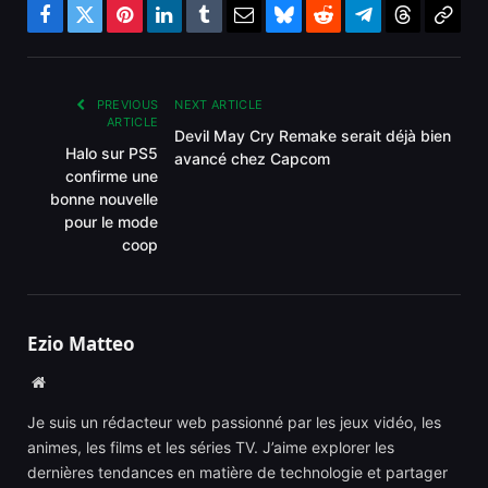
Facebook
Twitter
Pinterest
LinkedIn
Tumblr
Email
Bluesky
Reddit
Telegram
Threads
Copy
Link
PREVIOUS
NEXT ARTICLE
ARTICLE
Devil May Cry Remake serait déjà bien
Halo sur PS5
avancé chez Capcom
confirme une
bonne nouvelle
pour le mode
coop
Ezio Matteo
Website
Je suis un rédacteur web passionné par les jeux vidéo, les
animes, les films et les séries TV. J’aime explorer les
dernières tendances en matière de technologie et partager