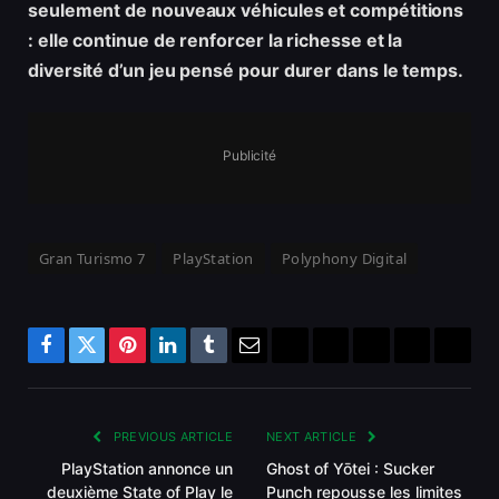
seulement de nouveaux véhicules et compétitions
: elle continue de renforcer la richesse et la
diversité d’un jeu pensé pour durer dans le temps.
Publicité
Gran Turismo 7
PlayStation
Polyphony Digital
Facebook
Twitter
Pinterest
LinkedIn
Tumblr
Email
Bluesky
Reddit
Telegram
Threads
Copy
Link
PREVIOUS ARTICLE
NEXT ARTICLE
PlayStation annonce un
Ghost of Yōtei : Sucker
deuxième State of Play le
Punch repousse les limites