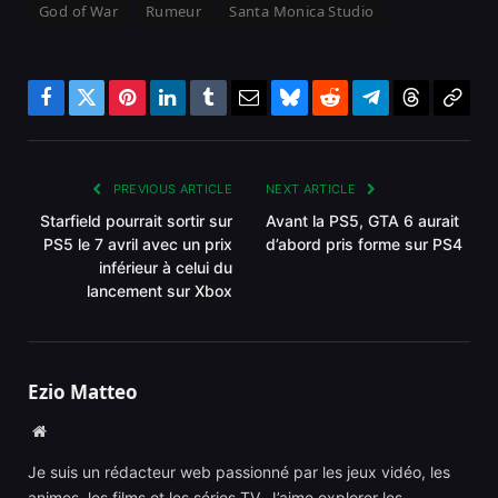
God of War
Rumeur
Santa Monica Studio
Facebook
Twitter
Pinterest
LinkedIn
Tumblr
Email
Bluesky
Reddit
Telegram
Threads
Copy
Link
PREVIOUS ARTICLE
NEXT ARTICLE
Starfield pourrait sortir sur
Avant la PS5, GTA 6 aurait
PS5 le 7 avril avec un prix
d’abord pris forme sur PS4
inférieur à celui du
lancement sur Xbox
Ezio Matteo
Website
Je suis un rédacteur web passionné par les jeux vidéo, les
animes, les films et les séries TV. J’aime explorer les