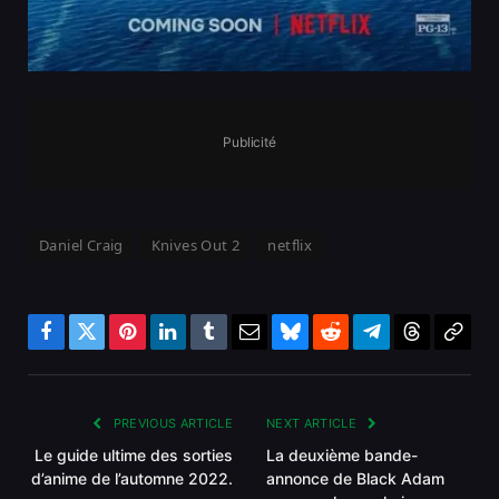
Publicité
Daniel Craig
Knives Out 2
netflix
Facebook
Twitter
Pinterest
LinkedIn
Tumblr
Email
Bluesky
Reddit
Telegram
Threads
Copy
Link
PREVIOUS ARTICLE
NEXT ARTICLE
Le guide ultime des sorties
La deuxième bande-
d’anime de l’automne 2022.
annonce de Black Adam