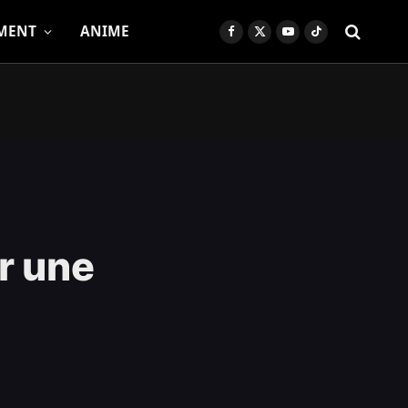
MENT
ANIME
Facebook
X
YouTube
TikTok
(Twitter)
r une