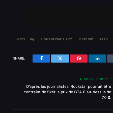
Gears E-Day
Gears of War: E-Day
Microsoft
XBOX
SHARE.
Facebook
Twitter
Pinterest
LinkedI
PREVIOUS ARTICLE
D’après les journalistes, Rockstar pourrait être
contraint de fixer le prix de GTA 6 au-dessus de
70 $.