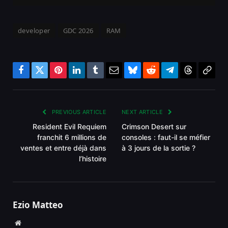
developer
GDC 2026
RAM
Facebook
Twitter
Pinterest
LinkedIn
Tumblr
Email
Bluesky
Reddit
Telegram
Threads
Copy
Link
PREVIOUS ARTICLE
NEXT ARTICLE
Resident Evil Requiem
Crimson Desert sur
franchit 6 millions de
consoles : faut-il se méfier
ventes et entre déjà dans
à 3 jours de la sortie ?
l’histoire
Ezio Matteo
Website