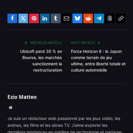
Facebook
Twitter
Pinterest
LinkedIn
Tumblr
Email
Bluesky
Reddit
Telegram
Threads
Copy
Link
PREVIOUS ARTICLE
NEXT ARTICLE
Ubisoft perd 30 % en
Forza Horizon 6 : le Japon
Bourse, les marchés
comme terrain de jeu
sanctionnent la
ultime, entre liberté totale et
restructuration
culture automobile
Ezio Matteo
Website
Je suis un rédacteur web passionné par les jeux vidéo, les
animes, les films et les séries TV. J’aime explorer les
dernières tendances en matière de technologie et partager