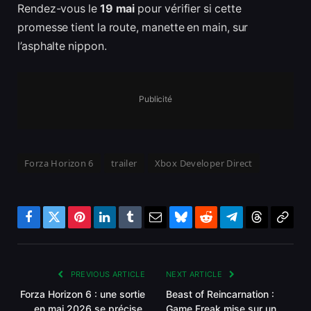
Rendez-vous le
19 mai
pour vérifier si cette
promesse tient la route, manette en main, sur
l’asphalte nippon.
Publicité
Forza Horizon 6
trailer
Xbox Developer Direct
Facebook
Twitter
Pinterest
LinkedIn
Tumblr
Email
Bluesky
Reddit
Telegram
Threads
Copy
Link
PREVIOUS ARTICLE
NEXT ARTICLE
Forza Horizon 6 : une sortie
Beast of Reincarnation :
en mai 2026 se précise,
Game Freak mise sur un